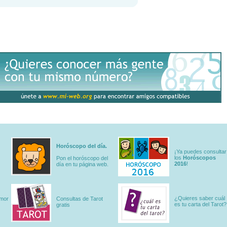
Horóscopo del día.
¡Ya puedes consultar
los
Horóscopos
Pon el horóscopo del
2016
!
día en tu página web.
¿Quieres saber cuál
amor
Consultas de Tarot
es tu carta del Tarot?
gratis