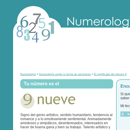
Numerología
>
Numerología según tu fecha de nacimiento
>
El significado del número 9
Tu número es el
Encu
Si qu
saber 
Mi fec
Signo del genio artístico, sentido humanitario, tendencia al
romance y a lo emotivamente sentimental. Animadamente
amistosos y simpáticos, desinteresados, interesados en
hacer de buena gana y bien su trabajo. Talento artístico y