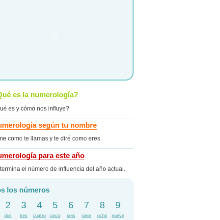
ué es la numerología?
ué es y cómo nos influye?
merología según tu nombre
me como te llamas y te diré como eres.
merología para este año
termina el número de influencia del año actual.
s los números
2
3
4
5
6
7
8
9
dos
tres
cuatro
cinco
seis
siete
ocho
nueve