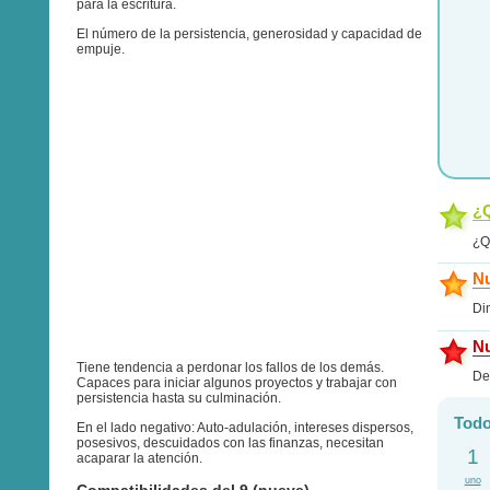
para la escritura.
El número de la persistencia, generosidad y capacidad de
empuje.
¿Q
¿Q
Nu
Di
Nu
Tiene tendencia a perdonar los fallos de los demás.
De
Capaces para iniciar algunos proyectos y trabajar con
persistencia hasta su culminación.
Todo
En el lado negativo: Auto-adulación, intereses dispersos,
posesivos, descuidados con las finanzas, necesitan
1
acaparar la atención.
uno
Compatibilidades del 9 (nueve)