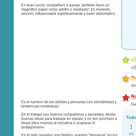
Es buen socio, compañero o pareja; también hace un
magnífico papel como arbitro o mediador: Es modesto,
sincero, influenciable espiritualmente y buen diplomático.
¿Q
¿Q
Nu
Di
Nu
Es el número de los artistas y personas con sensibilidad y
De
tendencias románticas.
En el trabajo son buenos compañeros y pacientes, tienen
Todo
buenas ideas para trabajar en equipo y no son proclives a
llevar ellos mismos la iniciativa o acaparar el
1
protagonismo.
uno
En el lado negativo son tímidos, pueden “ahogarse” en los