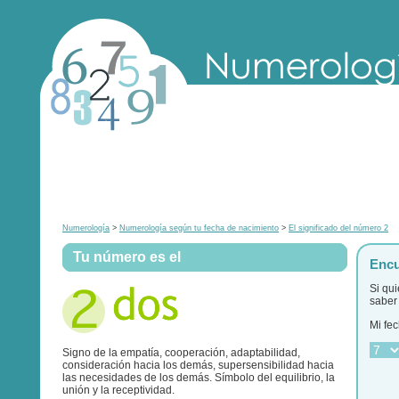
Numerología
>
Numerología según tu fecha de nacimiento
>
El significado del número 2
Tu número es el
Encu
Si qu
saber 
Mi fec
Signo de la empatía, cooperación, adaptabilidad,
consideración hacia los demás, supersensibilidad hacia
las necesidades de los demás. Símbolo del equilibrio, la
unión y la receptividad.