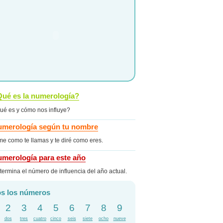
ué es la numerología?
ué es y cómo nos influye?
merología según tu nombre
me como te llamas y te diré como eres.
merología para este año
termina el número de influencia del año actual.
s los números
2
3
4
5
6
7
8
9
dos
tres
cuatro
cinco
seis
siete
ocho
nueve