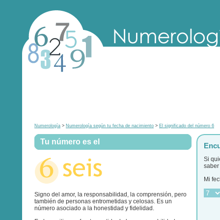
Numerología
>
Numerología según tu fecha de nacimiento
>
El significado del número 6
Tu número es el
Encu
Si qu
saber 
Mi fec
Signo del amor, la responsabilidad, la comprensión, pero
también de personas entrometidas y celosas. Es un
número asociado a la honestidad y fidelidad.