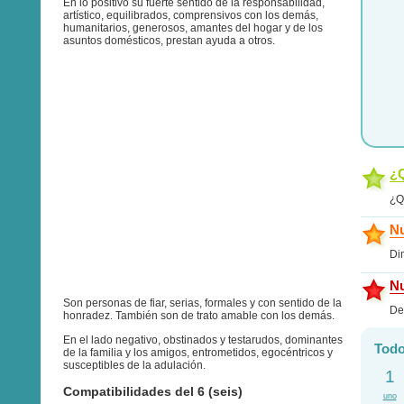
En lo positivo su fuerte sentido de la responsabilidad,
artístico, equilibrados, comprensivos con los demás,
humanitarios, generosos, amantes del hogar y de los
asuntos domésticos, prestan ayuda a otros.
¿Q
¿Q
Nu
Di
Nu
Son personas de fiar, serias, formales y con sentido de la
De
honradez. También son de trato amable con los demás.
En el lado negativo, obstinados y testarudos, dominantes
Todo
de la familia y los amigos, entrometidos, egocéntricos y
susceptibles de la adulación.
1
Compatibilidades del 6 (seis)
uno