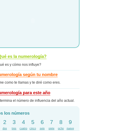
ué es la numerología?
ué es y cómo nos influye?
merología según tu nombre
me como te llamas y te diré como eres.
merología para este año
termina el número de influencia del año actual.
s los números
2
3
4
5
6
7
8
9
dos
tres
cuatro
cinco
seis
siete
ocho
nueve